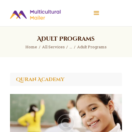
Multicultural Mailer
Multicultural Mailer Inc.
Adult Programs
Home
Events
Home
All Services
...
Adult Programs
Workshops
News
About Us
Quran Academy
Contact Us